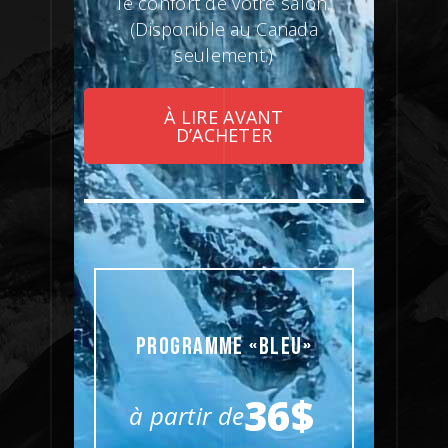
le confort de votre salon.
(Disponible au Canada
seulement.)
À LIRE AVANT
D’ACHETER
PROGRAMME «BLEU»
36$
à partir de